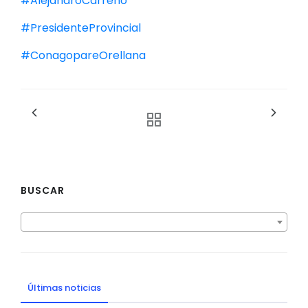
#AlejandroCarreño
#PresidenteProvincial
#ConagopareOrellana
BUSCAR
Últimas noticias