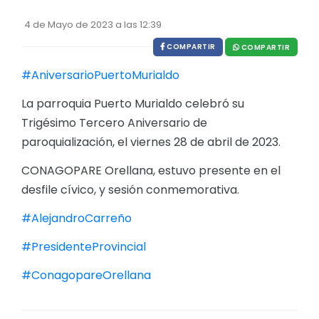
EJECUCIÓN PRESUPUESTARIA
4 de Mayo de 2023 a las 12:39
Información Presupuestaria
COMPARTIR
COMPARTIR
Procesos de contratación
#AniversarioPuertoMurialdo
SOPORTE INSTITUCIONAL
La parroquia Puerto Murialdo celebró su
Trigésimo Tercero Aniversario de
Registro oficiales de creación parroquiales
paroquialización, el viernes 28 de abril de 2023.
CONAGOPARE Orellana, estuvo presente en el
desfile cívico, y sesión conmemorativa.
#AlejandroCarreño
#PresidenteProvincial
#ConagopareOrellana