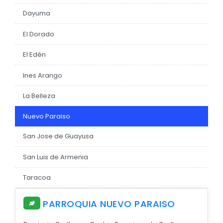
Dayuma
EJECUCIÓN PRESUPUESTARIA
Información Presupuestaria
El Dorado
Procesos de contratación
El Edén
SOPORTE INSTITUCIONAL
Ines Arango
Registro oficiales de creación parroquiales
La Belleza
Nuevo Paraiso
San Jose de Guayusa
San Luis de Armenia
Taracoa
PARROQUIA NUEVO PARAISO