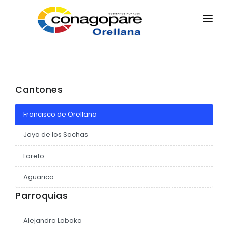
INICIO
PARROQUIAS
INSTITUCIÓN
Cantones
TRANSPARENCIA
Francisco de Orellana
EJECUCIÓN Y PRESUPUESTO
Joya de los Sachas
GESTIÓN ADMINISTRATIVA
APLICATIVOS
Loreto
Plan Anual Contratación - PAC
Aguarico
Plan Operativo Anual - POA
Parroquias
Gestión Institucional
Alejandro Labaka
Capacitaciones y talleres