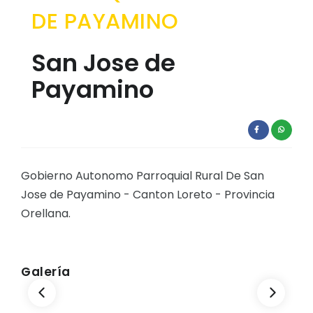
DE PAYAMINO
EJECUCIÓN PRESUPUESTARIA
Información Presupuestaria
San Jose de
Procesos de contratación
Payamino
SOPORTE INSTITUCIONAL
Registro oficiales de creación parroquiales
Gobierno Autonomo Parroquial Rural De San
Jose de Payamino - Canton Loreto - Provincia
Orellana.
Galería