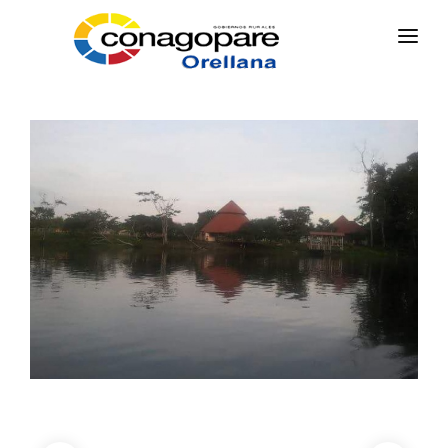
INICIO
PARROQUIAS
INSTITUCIÓN
TRANSPARENCIA
EJECUCIÓN Y PRESUPUESTO
GESTIÓN ADMINISTRATIVA
APLICATIVOS
Plan Anual Contratación - PAC
Plan Operativo Anual - POA
Gestión Institucional
Capacitaciones y talleres