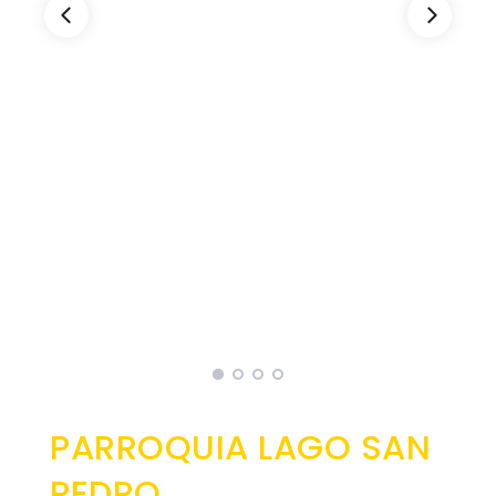
EJECUCIÓN PRESUPUESTARIA
Información Presupuestaria
Procesos de contratación
SOPORTE INSTITUCIONAL
Registro oficiales de creación parroquiales
PARROQUIA LAGO SAN
PEDRO