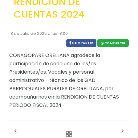
RENDICION DE
EJECUCIÓN PRESUPUESTARIA
CUENTAS 2024
Información Presupuestaria
Procesos de contratación
8 de Julio de 2025 a las 18:00
COMPARTIR
SOPORTE INSTITUCIONAL
COMPARTIR
CONAGOPARE ORELLANA agradece la
Registro oficiales de creación parroquiales
participación de cada uno de los/as
Presidentes/as, Vocales y personal
administrativo - técnico de los GAD
PARROQUIALES RURALES DE ORELLLANA, por
acompañarnos en la RENDICION DE CUENTAS
PERIODO FISCAL 2024.