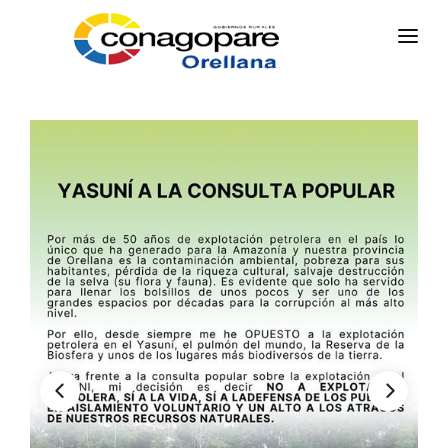
INICIO
PARROQUIAS
INSTITUCIÓN
TRANSPARENCIA
EJECUCIÓN Y PRESUPUESTO
GESTIÓN ADMINISTRATIVA
APLICATIVOS
Plan Anual Contratación - PAC
Plan Operativo Anual - POA
Gestión Institucional
Capacitaciones y talleres