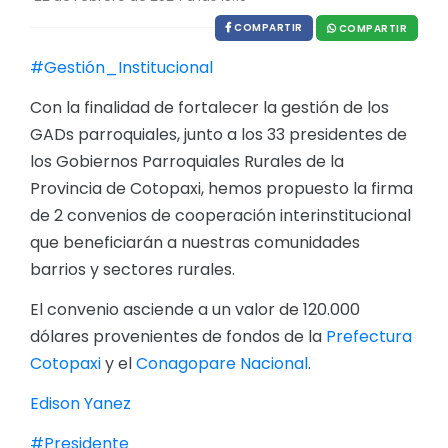
EJECUCIÓN PRESUPUESTARIA
COMPARTIR
COMPARTIR
#Gestión_Institucional
Información Presupuestaria
Procesos de contratación
Con la finalidad de fortalecer la gestión de los
GADs parroquiales, junto a los 33 presidentes de
SOPORTE INSTITUCIONAL
los Gobiernos Parroquiales Rurales de la
Registro oficiales de creación parroquiales
Provincia de Cotopaxi, hemos propuesto la firma
de 2 convenios de cooperación interinstitucional
que beneficiarán a nuestras comunidades
barrios y sectores rurales.
El convenio asciende a un valor de 120.000
dólares provenientes de fondos de la
Prefectura
Cotopaxi
y el
Conagopare Nacional
.
Edison Yanez
#Presidente