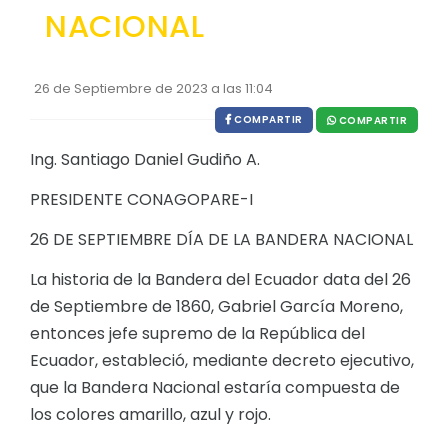
NACIONAL
EJECUCIÓN PRESUPUESTARIA
Información Presupuestaria
26 de Septiembre de 2023 a las 11:04
Procesos de contratación
COMPARTIR
COMPARTIR
SOPORTE INSTITUCIONAL
Ing. Santiago Daniel Gudiño A.
Registro oficiales de creación parroquiales
PRESIDENTE CONAGOPARE-I
26 DE SEPTIEMBRE DÍA DE LA BANDERA NACIONAL
La historia de la Bandera del Ecuador data del 26
de Septiembre de 1860, Gabriel García Moreno,
entonces jefe supremo de la República del
Ecuador, estableció, mediante decreto ejecutivo,
que la Bandera Nacional estaría compuesta de
los colores amarillo, azul y rojo.