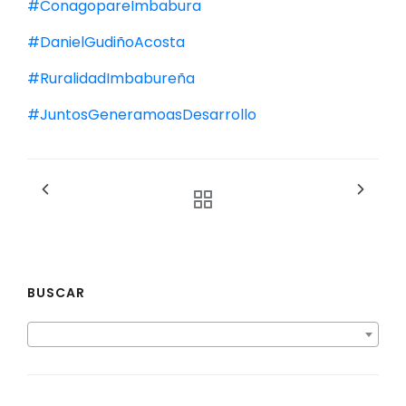
#ConagopareImbabura
#DanielGudiñoAcosta
#RuralidadImbabureña
#JuntosGeneramoasDesarrollo
BUSCAR