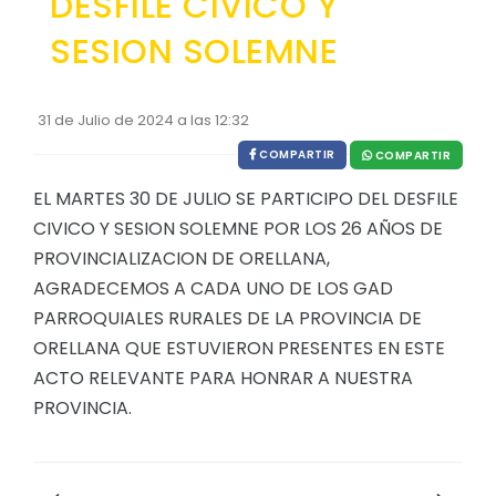
DESFILE CIVICO Y
EJECUCIÓN PRESUPUESTARIA
SESION SOLEMNE
Información Presupuestaria
Procesos de contratación
31 de Julio de 2024 a las 12:32
COMPARTIR
SOPORTE INSTITUCIONAL
COMPARTIR
EL MARTES 30 DE JULIO SE PARTICIPO DEL DESFILE
Registro oficiales de creación parroquiales
CIVICO Y SESION SOLEMNE POR LOS 26 AÑOS DE
PROVINCIALIZACION DE ORELLANA,
AGRADECEMOS A CADA UNO DE LOS GAD
PARROQUIALES RURALES DE LA PROVINCIA DE
ORELLANA QUE ESTUVIERON PRESENTES EN ESTE
ACTO RELEVANTE PARA HONRAR A NUESTRA
PROVINCIA.