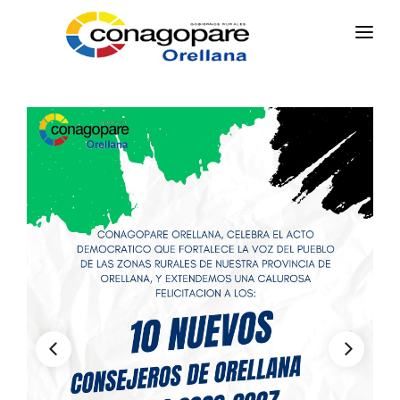
INICIO
PARROQUIAS
INSTITUCIÓN
TRANSPARENCIA
EJECUCIÓN Y PRESUPUESTO
GESTIÓN ADMINISTRATIVA
APLICATIVOS
Plan Anual Contratación - PAC
Plan Operativo Anual - POA
Gestión Institucional
Capacitaciones y talleres