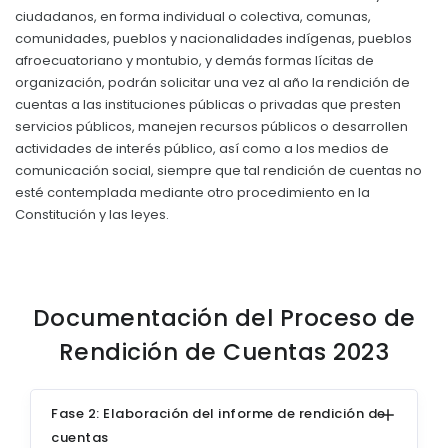
ciudadanos, en forma individual o colectiva, comunas,
EJECUCIÓN PRESUPUESTARIA
comunidades, pueblos y nacionalidades indígenas, pueblos
afroecuatoriano y montubio, y demás formas lícitas de
Información Presupuestaria
organización, podrán solicitar una vez al año la rendición de
Procesos de contratación
cuentas a las instituciones públicas o privadas que presten
servicios públicos, manejen recursos públicos o desarrollen
SOPORTE INSTITUCIONAL
actividades de interés público, así como a los medios de
comunicación social, siempre que tal rendición de cuentas no
Registro oficiales de creación parroquiales
esté contemplada mediante otro procedimiento en la
Constitución y las leyes.
Documentación del Proceso de
Rendición de Cuentas 2023
Fase 2: Elaboración del informe de rendición de
cuentas