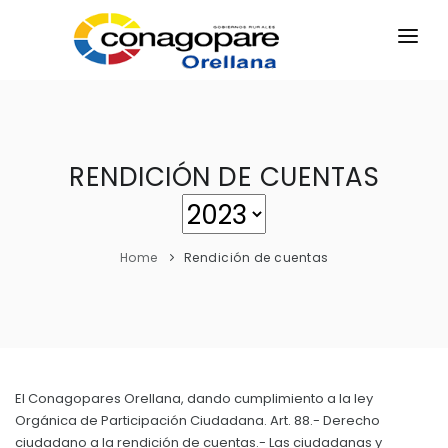
INICIO
PARROQUIAS
INSTITUCIÓN
RENDICIÓN DE CUENTAS
TRANSPARENCIA
EJECUCIÓN Y PRESUPUESTO
Home
Rendición de cuentas
GESTIÓN ADMINISTRATIVA
APLICATIVOS
Plan Anual Contratación - PAC
Plan Operativo Anual - POA
El Conagopares Orellana, dando cumplimiento a la ley
Gestión Institucional
Orgánica de Participación Ciudadana. Art. 88.- Derecho
Capacitaciones y talleres
ciudadano a la rendición de cuentas.- Las ciudadanas y