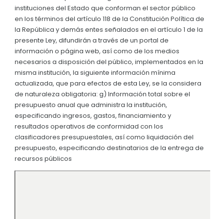
instituciones del Estado que conforman el sector público
EJECUCIÓN PRESUPUESTARIA
en los términos del artículo 118 de la Constitución Política de
la República y demás entes señalados en el artículo 1 de la
Información Presupuestaria
presente Ley, difundirán a través de un portal de
Procesos de contratación
información o página web, así como de los medios
necesarios a disposición del público, implementados en la
SOPORTE INSTITUCIONAL
misma institución, la siguiente información mínima
actualizada, que para efectos de esta Ley, se la considera
Registro oficiales de creación parroquiales
de naturaleza obligatoria: g) Información total sobre el
presupuesto anual que administra la institución,
especificando ingresos, gastos, financiamiento y
resultados operativos de conformidad con los
clasificadores presupuestales, así como liquidación del
presupuesto, especificando destinatarios de la entrega de
recursos públicos