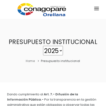
INICIO
PARROQUIAS
INSTITUCIÓN
PRESUPUESTO INSTITUCIONAL
TRANSPARENCIA
EJECUCIÓN Y PRESUPUESTO
Home
Presupuesto institucional
GESTIÓN ADMINISTRATIVA
APLICATIVOS
Plan Anual Contratación - PAC
Plan Operativo Anual - POA
Dando cumplimiento al
Art. 7.- Difusión de la
Gestión Institucional
Información Pública.-
Por la transparencia en la gestión
Capacitaciones y talleres
administrativa que están obligadas a observar todas las